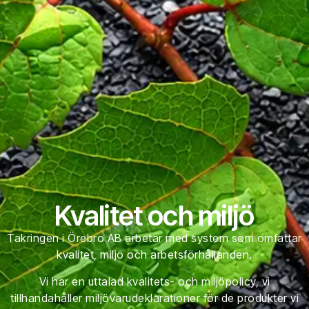
Kvalitet och miljö
Takringen i Örebro AB arbetar med system som omfattar
kvalitet, miljö och arbetsförhållanden.
Vi har en uttalad kvalitets- och miljöpolicy, vi
tillhandahåller miljövarudeklarationer för de produkter vi