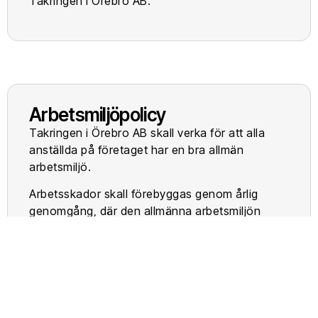
Takringen i Örebro AB.
Arbetsmiljöpolicy
Takringen i Örebro AB skall verka för att alla
anställda på företaget har en bra allmän
arbetsmiljö.
Arbetsskador skall förebyggas genom årlig
genomgång, där den allmänna arbetsmiljön
samt arbetsskade-, tillbuds-,
sjuskrivningsstatistik, rapport från skyddsrond
samt eventuella önskemål från de anställda gås
igenom. Det som bestäms vid den årliga
genomgången nedtecknas och en
handlingsplan för när i tiden en åtgärd skall